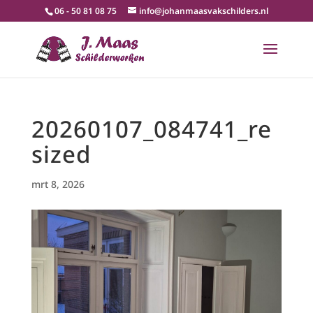
06 - 50 81 08 75
info@johanmaasvakschilders.nl
20260107_084741_re
sized
mrt 8, 2026