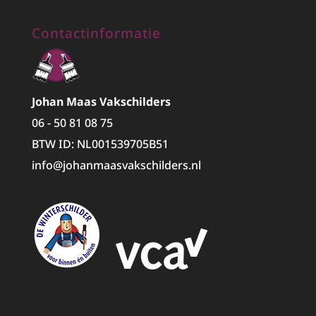
Contactinformatie
Johan Maas Vakschilders
06 - 50 81 08 75
BTW ID: NL001539705B51
info@johanmaasvakschilders.nl