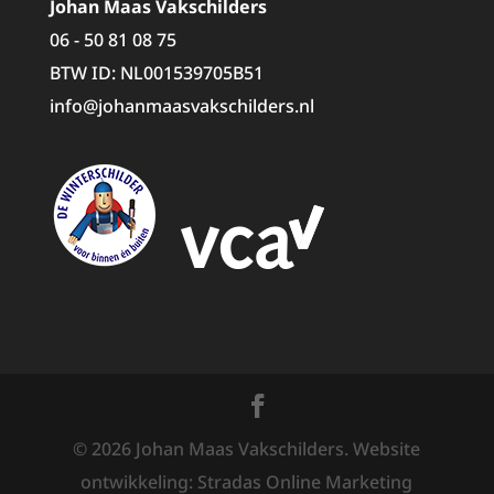
Johan Maas Vakschilders
06 - 50 81 08 75
BTW ID: NL001539705B51
info@johanmaasvakschilders.nl
©
2026
Johan Maas Vakschilders. Website
ontwikkeling: Stradas Online Marketing