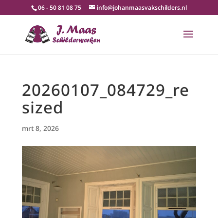
06 - 50 81 08 75
info@johanmaasvakschilders.nl
20260107_084729_re
sized
mrt 8, 2026