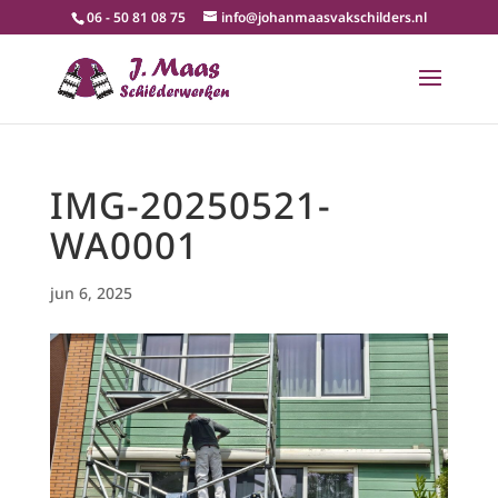
06 - 50 81 08 75
info@johanmaasvakschilders.nl
IMG-20250521-
WA0001
jun 6, 2025