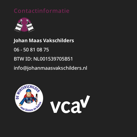
Contactinformatie
Johan Maas Vakschilders
06 - 50 81 08 75
BTW ID: NL001539705B51
info@johanmaasvakschilders.nl