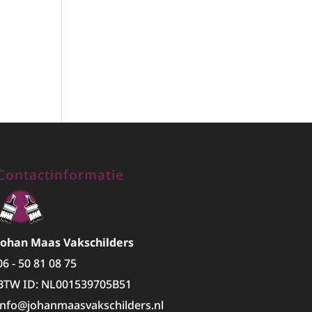
Contactinformatie
Johan Maas Vakschilders
06 - 50 81 08 75
BTW ID: NL001539705B51
info@johanmaasvakschilders.nl