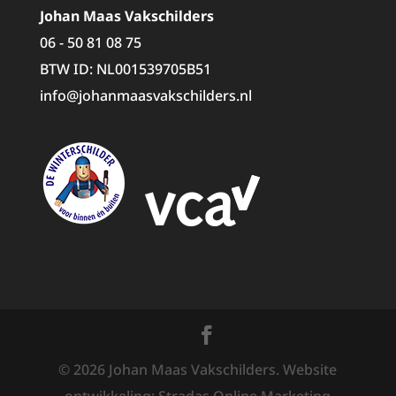
Johan Maas Vakschilders
06 - 50 81 08 75
BTW ID: NL001539705B51
info@johanmaasvakschilders.nl
©
2026
Johan Maas Vakschilders. Website