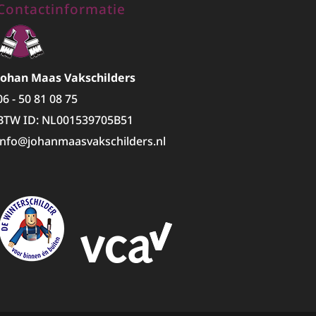
Contactinformatie
Johan Maas Vakschilders
06 - 50 81 08 75
BTW ID: NL001539705B51
info@johanmaasvakschilders.nl