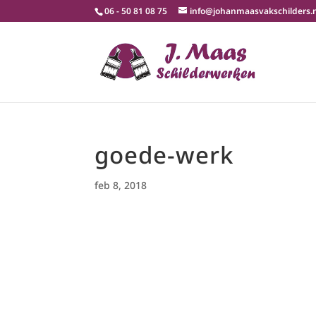
06 - 50 81 08 75
info@johanmaasvakschilders.
goede-werk
feb 8, 2018