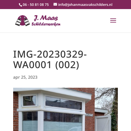
06 - 50 81 08 75
info@johanmaasvakschilders.nl
IMG-20230329-
WA0001 (002)
apr 25, 2023