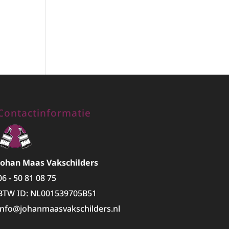
Contactinformatie
Johan Maas Vakschilders
06 - 50 81 08 75
BTW ID: NL001539705B51
info@johanmaasvakschilders.nl